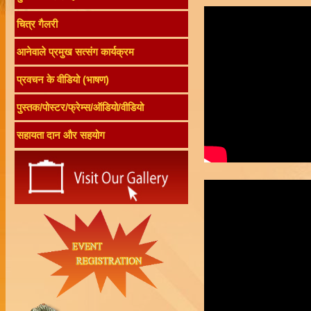
चित्र गैलरी
आनेवाले प्रमुख सत्संग कार्यक्रम
प्रवचन के वीडियो (भाषण)
पुस्तक/पोस्टर/फ्रेम्स/ऑडियो/वीडियो
सहायता दान और सहयोग