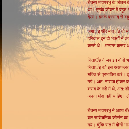
चैतन्य महाप्रभु के जीवन क
था। इनके जीवन में बहुत-स
देखा। इनके प्रसाद से बह
जगार्इ और मघार्इ दो भा
हरिदास इन दो भक्तों ने त
करते थे। अत्यन्त क्रूर औ
नितार्इ ने जब इन दोनों 
नितार्इ को इस असफलता पर
भक्ति से प्रभावित करे।
गये। अत: नाराज होकर कह
शराब के नशे में थे, अत:
अपना मोक्ष नहीं चाहिए। ल
चैतन्य महाप्रभु ने आशा ब
बार सार्वजनिक कीर्त्तन क
गये। चुँकि रात में दोनों भा