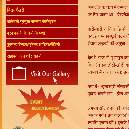
निमार्इ के नृत्य में कम
चित्र गैलरी
पर गिर जाता था। देखनेवा
आनेवाले प्रमुख सत्संग कार्यक्रम
बारी-बारी से निमार्इ की द
प्रवचन के वीडियो (भाषण)
कर्इ चमत्कारपूर्ण घटनाए
शैतान लड़कों की अगुआर्
पुस्तक/पोस्टर/फ्रेम्स/ऑडियो/वीडियो
सहायता दान और सहयोग
देश में आज भी छुआछूत क
निमार्इ इन छोटी-छोटी बात
स्वभाव में न था। अत: उनक
गया में र्इश्वरपुरी संन्या
पुकार करने लगे। होश आने
लगभग सोलह वर्ष की अवस्था
सिधार गये। इन घटनाओं का 
ख्याति प्राप्त की। इसके 