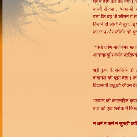
घर मे छिप कर बैठ गया। चै
काजी से कहा, ‘‘मामाजी! 
पड़ा कि वह भी कीर्तन में 
कितने ही लोगों ने बुरार्इ
का जाप और कीर्तन को मु
‘‘चेतो दर्पण मार्जनंभव महा
आनन्दाम्बुधि वर्धनं प्रतिपदं
श्री कृष्ण के संकीर्तन क
दावानल को बूझा देता। क
विद्यारूपी वधू को जीवन दे
भगवान् को कारणहित कृपाल
बात को एक श्लोक में लिखा
न धनं न जनं न सुन्दरी कव