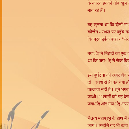
के कारण इनकी नींद खुल गय
मान रहे हैं।
यह सुनना था कि दोनों भार
कीर्त्तन - स्थल पर पहुँच
विनम्रतापूर्वक कहा - ‘‘मे
मघार्इ ने मिट्टी का एक 
था कि जगार्इ ने रोक दि
इस दुर्घटना की खबर चैतन
दी। स्पर्श से ही वह चंगा
पछतावा नहीं है। तुने भग
जाओ।’’ लोगों को यह देखक
जगार्इ और मघार्इ अपरा
चैतन्य महाप्रभु के हाथ मे
जाय। उन्होंने यह भी कहा